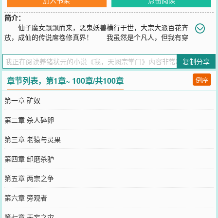
简介：
仙子魔女飘飘而来，恶鬼妖兽横行于世，大宗大派百花齐
放，成仙的传说席卷修真界！ 我虽然是个凡人，但我有穿
越众的责任，我要于修真界崛起！ 这是一名穿越者的修真故事，
这是一名矿奴咸鱼翻身之路，这是又一个得道长生的传奇经历！
复制分享
您要是觉得《
我，天阙宗掌门
》还不错的话请不要忘记向您QQ群和微
博微信里的朋友推荐哦！
章节列表，第1章~ 100章/共100章
倒序
第一章 矿奴
第二章 杀人碎卵
第三章 老猿与灵果
第四章 卸磨杀驴
第五章 两宗之争
第六章 旁观者
第七章 无妄之灾