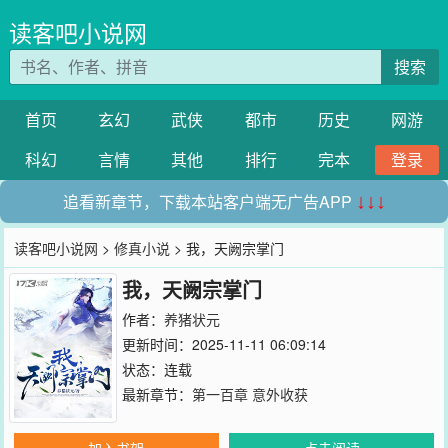
读客吧小说网
搜索
首页
玄幻
武侠
都市
历史
网游
科幻
言情
其他
排行
完本
登录
追看新章节，下载本站客户端无广告APP
↓↓↓
读客吧小说网
>
修真小说
> 我，天阙宗掌门
我，天阙宗掌门
作者：
养猪状元
更新时间：2025-11-11 06:09:14
状态：连载
最新章节：
第一百章 意外收获
加入书架
点击阅读