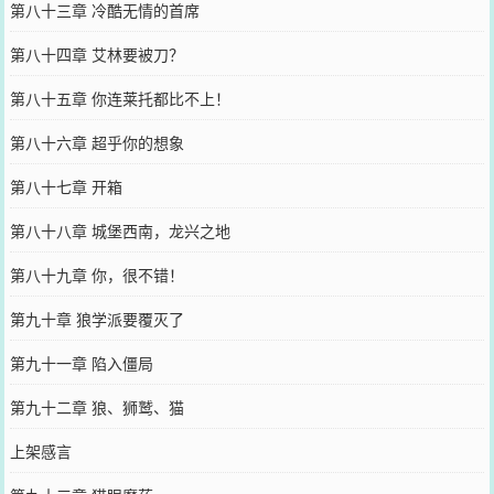
第八十三章 冷酷无情的首席
第八十四章 艾林要被刀？
第八十五章 你连莱托都比不上！
第八十六章 超乎你的想象
第八十七章 开箱
第八十八章 城堡西南，龙兴之地
第八十九章 你，很不错！
第九十章 狼学派要覆灭了
第九十一章 陷入僵局
第九十二章 狼、狮鹫、猫
上架感言