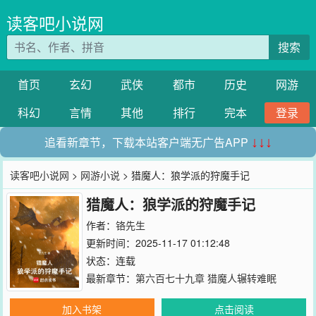
读客吧小说网
搜索
首页
玄幻
武侠
都市
历史
网游
科幻
言情
其他
排行
完本
登录
追看新章节，下载本站客户端无广告APP
↓↓↓
读客吧小说网
>
网游小说
> 猎魔人：狼学派的狩魔手记
猎魔人：狼学派的狩魔手记
作者：
铬先生
更新时间：2025-11-17 01:12:48
状态：连载
最新章节：
第六百七十九章 猎魔人辗转难眠
加入书架
点击阅读