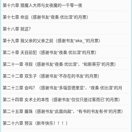
第十六章 猎魔人大师与女夜魔的一千零一夜
第十七章 命运（感谢书友“夜奏·优比涅”的月票）
第十八章 就这？
第十九章 我父亲的父亲之前（感谢书友“aka_”的月票）
第二十章 夫目前犯（感谢书友“夜奏·优比涅”的月票）
第二十一章 寻踪（感谢书友“夜奏·优比涅”、“和斯蒂芬”的月票）
第二十二章 双生子（感谢书友“不存在的书友”的月票）
第二十三章 会吗？（感谢书友“多瑙亚德里亚”、“夜奏·优比涅”的月
票）
第二十四章 女术士的本性（感谢书友“仅仅只是过客而已”的月票）
第二十五章 蜃珠（感谢书友“此面向敌”、“有书的书友有书”的月票）
第二十六章 预言（新年快乐！！！）