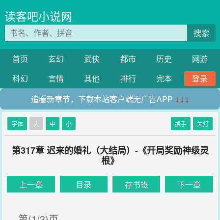
读客吧小说网
搜索
首页
玄幻
武侠
都市
历史
网游
科幻
言情
其他
排行
完本
登录
追看新章节，下载本站客户端无广告APP
↓↓↓
字体
大
中
小
换手
关灯
第317章 迟来的婚礼（大结局）-《开局奖励神级灵
根》
上一章
目录
存书签
下一章
第(1/3)页