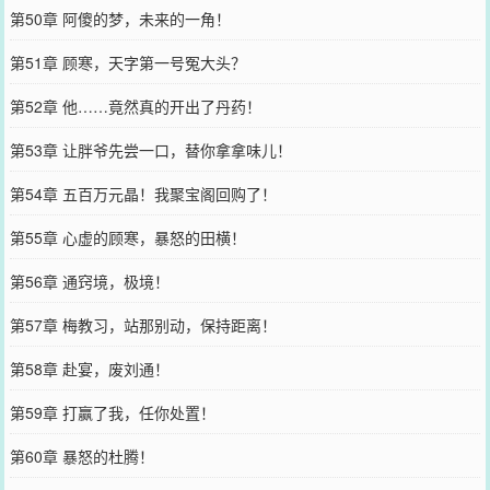
第50章 阿傻的梦，未来的一角！
第51章 顾寒，天字第一号冤大头？
第52章 他……竟然真的开出了丹药！
第53章 让胖爷先尝一口，替你拿拿味儿！
第54章 五百万元晶！我聚宝阁回购了！
第55章 心虚的顾寒，暴怒的田横！
第56章 通窍境，极境！
第57章 梅教习，站那别动，保持距离！
第58章 赴宴，废刘通！
第59章 打赢了我，任你处置！
第60章 暴怒的杜腾！