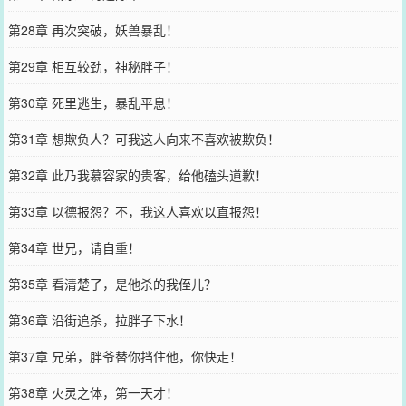
第28章 再次突破，妖兽暴乱！
第29章 相互较劲，神秘胖子！
第30章 死里逃生，暴乱平息！
第31章 想欺负人？可我这人向来不喜欢被欺负！
第32章 此乃我慕容家的贵客，给他磕头道歉！
第33章 以德报怨？不，我这人喜欢以直报怨！
第34章 世兄，请自重！
第35章 看清楚了，是他杀的我侄儿？
第36章 沿街追杀，拉胖子下水！
第37章 兄弟，胖爷替你挡住他，你快走！
第38章 火灵之体，第一天才！