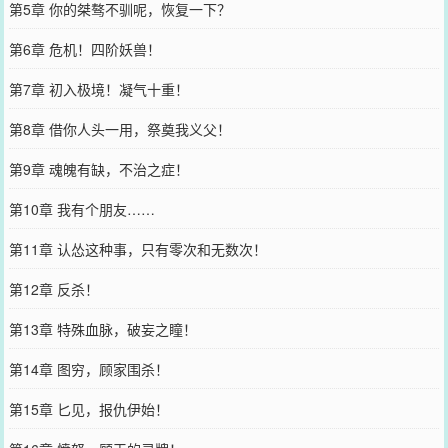
第5章 你的桀骜不驯呢，恢复一下？
第6章 危机！四阶妖兽！
第7章 初入极境！凝气十重！
第8章 借你人头一用，祭奠我义父！
第9章 魂魄有缺，不治之症！
第10章 我有个朋友……
第11章 认怂这种事，只有零次和无数次！
第12章 反杀！
第13章 特殊血脉，破妄之瞳！
第14章 图穷，顾家围杀！
第15章 匕见，报仇伊始！