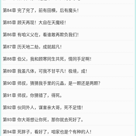
第84章 完了完了，前有田横，后有魔头！
第85章 顾天再现！大自在天魔经！
第86章 有咱义父在，看谁敢再欺负我们！
第87章 历天地二劫，成就超凡！
第88章 伯父，我和顾寒同生共死，情同手足啊！
第89章 我虽凡体，可我不甘平凡！极境，成！
第90章 师叔，猜猜我手里的元晶，是一颗还是两颗？
第91章 师叔，你猜错了，得死。
第92章 伙同外人，谋害亲大哥，死不足惜！
第93章 你大哥想让你死，那你就去死好了。
第94章 死胖子，看好了，咱家也是个有种的人！