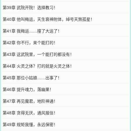
第39章 武院开院！选择教习！
第40章 他叫梅运，天生衰神附体，绰号天煞孤星！
第41章 我梅运……撞了大运了！
第42章 你不行，来个能打的！
第43章 这武院里，一个能打的都没有！
第44章 火灵之体？打的就是火灵之体！
第45章 那位小姑娘……出事了！
第46章 提升魂力，落幽果！
第47章 再见魔君，地阶神通！
第48章 贪得无厌，通风报信！
第49章 规矩我懂，永远保密！