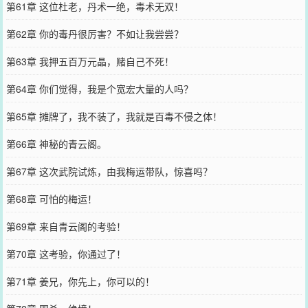
第61章 这位杜老，丹术一绝，毒术无双！
第62章 你的毒丹很厉害？不如让我尝尝？
第63章 我押五百万元晶，赌自己不死！
第64章 你们觉得，我是个宽宏大量的人吗？
第65章 摊牌了，我不装了，我就是百毒不侵之体！
第66章 神秘的青云阁。
第67章 这次武院试炼，由我梅运带队，惊喜吗？
第68章 可怕的梅运！
第69章 来自青云阁的考验！
第70章 这考验，你通过了！
第71章 姜兄，你先上，你可以的！