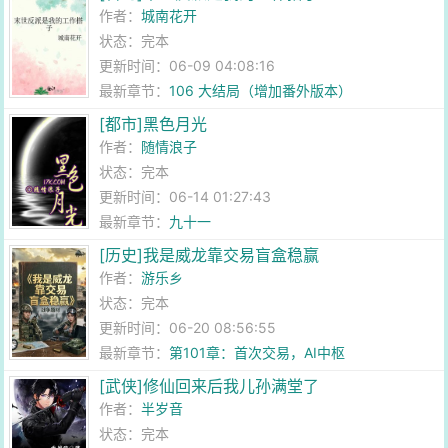
作者：
城南花开
状态：完本
更新时间：06-09 04:08:16
最新章节：
106 大结局（增加番外版本）
[都市]黑色月光
作者：
随情浪子
状态：完本
更新时间：06-14 01:27:43
最新章节：
九十一
[历史]我是威龙靠交易盲盒稳赢
作者：
游乐乡
状态：完本
更新时间：06-20 08:56:55
最新章节：
第101章：首次交易，AI中枢
[武侠]修仙回来后我儿孙满堂了
作者：
半岁音
状态：完本