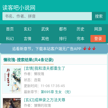
读客吧小说网
搜索
首页
玄幻
武侠
都市
历史
网游
科幻
言情
其他
排行
完本
登录
↓↓↓
追看新章节，下载本站客户端无广告APP
懒玫瑰-搜索结果(共4条记录)
[言情]我和渣夫都重生了
作者：
懒玫瑰
状态：连载
更新时间：11-06 17:35:45
最新章节：
第695章 生女 （完）
[玄幻]成神录之万法天尊
作者：
慵懒的玫瑰