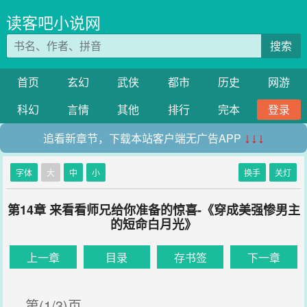
读客吧小说网
搜索
首页
玄幻
武侠
都市
历史
网游
科幻
言情
其他
排行
完本
登录
追看新章节，下载本站客户端无广告APP
↓↓↓
字体
大
中
小
换手
关灯
第14章 来看看师兄给你准备的惊喜-《穿成美强惨男主
的短命白月光》
上一章
目录
存书签
下一章
第(1/3)页