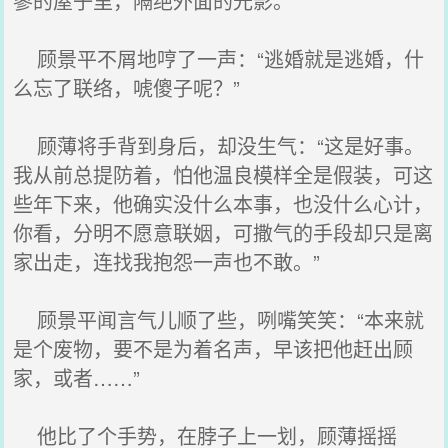
寥的屋子里，隔绝外面的光影。
顾景平不屑地哼了一声：“逃婚就是逃婚，什
么忘了联络，唬傻子呢？”
顾薄将手背到身后，却没生气：“这是好事。
我从前总提防着，怕他温良模样全是假装，可这
些年下来，他确实没什么本事，也没什么心计，
你看，分明不愿意联姻，可撒气的手段却只是离
家出走，连找我抱怨一声也不敢。”
顾景平闻言气儿顺了些，咧嘴笑笑：“本来就
是个废物，要不是为着名声，早该把他赶出顾
家，或者……”
他比了个手势，在脖子上一划，顾薄摇摇