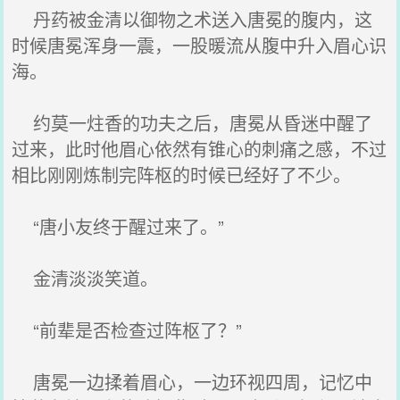
丹药被金清以御物之术送入唐冕的腹内，这
时候唐冕浑身一震，一股暖流从腹中升入眉心识
海。
约莫一炷香的功夫之后，唐冕从昏迷中醒了
过来，此时他眉心依然有锥心的刺痛之感，不过
相比刚刚炼制完阵枢的时候已经好了不少。
“唐小友终于醒过来了。”
金清淡淡笑道。
“前辈是否检查过阵枢了？”
唐冕一边揉着眉心，一边环视四周，记忆中