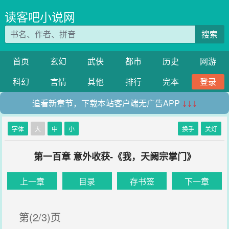
读客吧小说网
搜索
首页
玄幻
武侠
都市
历史
网游
科幻
言情
其他
排行
完本
登录
追看新章节，下载本站客户端无广告APP
↓↓↓
字体
大
中
小
换手
关灯
第一百章 意外收获-《我，天阙宗掌门》
上一章
目录
存书签
下一章
第(2/3)页