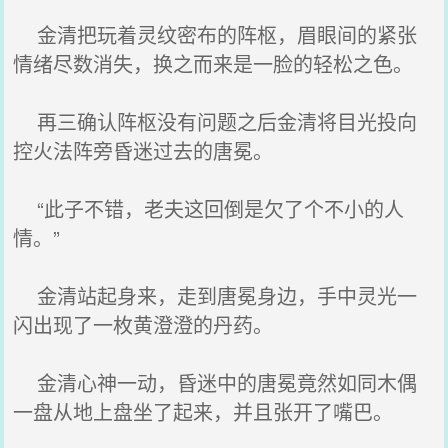
金清把玩着灵纹密布的阵枢，眉眼间的紧张
情绪尽数消失，换之而来是一脸的轻松之色。
再三确认阵枢没有问题之后金清将目光投向
控火法阵旁昏迷过去的唐冕。
“此子不错，老夫这回倒是欠了个不小的人
情。”
金清站起身来，走到唐冕身边，手中灵光一
闪出现了一枚黄澄澄的丹药。
金清心神一动，昏迷中的唐冕竟然如同木偶
一盘从地上盘坐了起来，并且张开了嘴巴。