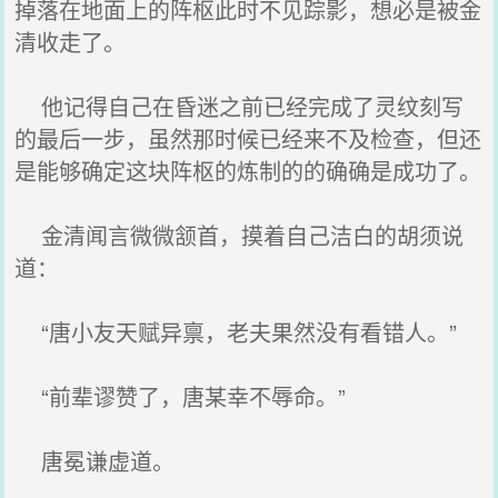
掉落在地面上的阵枢此时不见踪影，想必是被金
清收走了。
他记得自己在昏迷之前已经完成了灵纹刻写
的最后一步，虽然那时候已经来不及检查，但还
是能够确定这块阵枢的炼制的的确确是成功了。
金清闻言微微颔首，摸着自己洁白的胡须说
道：
“唐小友天赋异禀，老夫果然没有看错人。”
“前辈谬赞了，唐某幸不辱命。”
唐冕谦虚道。